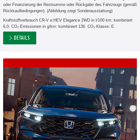
oder Finanzierung der Restsumme oder Rückgabe des Fahrzeugs (gemäß
Rückkaufbedingungen). (Abbildung zeigt Sonderausstattung)
Kraftstoffverbrauch CR-V e:HEV Elegance 2WD in l/100 km: kombiniert
6,0. CO₂-Emissionen in g/km: kombiniert 136. CO₂-Klasse: E.
DETAILS